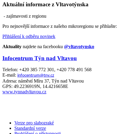
Aktuální informace z Vltavotýnska
- zajímavosti z regionu
Pro nejnovější informace z našeho mikroregionu se přihlašte:
Přihlášení k odběru novinek
Aktuality
najdete na facebooku
@vltavotynsko
Infocentrum Týn nad Vltavou
Telefon: +420 385 772 301, +420 778 491 568
E-mail:
infocentrum@tnv.cz
Adresa: náměstí Míru 37, Týn nad Vltavou
GPS: 49.2236919N, 14.4216658E
www.tynnadvltavou.cz
Verze pro slabozraké
Standardní verze
Prohlášení o přístupnosti