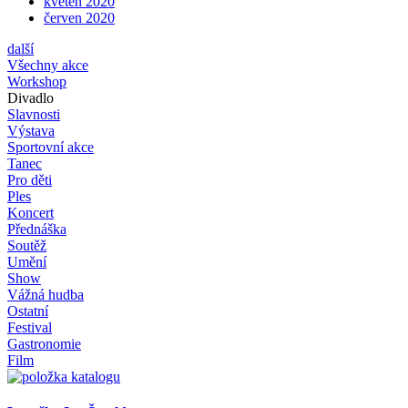
květen 2020
červen 2020
další
Všechny akce
Workshop
Divadlo
Slavnosti
Výstava
Sportovní akce
Tanec
Pro děti
Ples
Koncert
Přednáška
Soutěž
Umění
Show
Vážná hudba
Ostatní
Festival
Gastronomie
Film