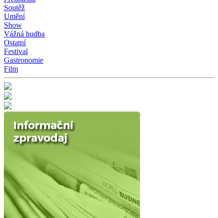
Soutěž
Umění
Show
Vážná hudba
Ostatní
Festival
Gastronomie
Film