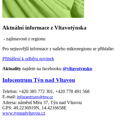
Aktuální informace z Vltavotýnska
- zajímavosti z regionu
Pro nejnovější informace z našeho mikroregionu se přihlašte:
Přihlášení k odběru novinek
Aktuality
najdete na facebooku
@vltavotynsko
Infocentrum Týn nad Vltavou
Telefon: +420 385 772 301, +420 778 491 568
E-mail:
infocentrum@tnv.cz
Adresa: náměstí Míru 37, Týn nad Vltavou
GPS: 49.2236919N, 14.4216658E
www.tynnadvltavou.cz