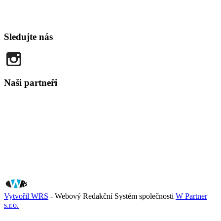
Sledujte nás
Naši partneři
Vytvořil WRS
- Webový Redakční Systém společnosti
W Partner
s.r.o.