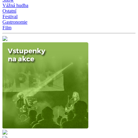
Vážná hudba
Ostatní
Festival
Gastronomie
Film