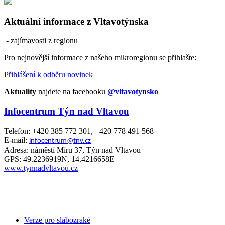
Aktuální informace z Vltavotýnska
- zajímavosti z regionu
Pro nejnovější informace z našeho mikroregionu se přihlašte:
Přihlášení k odběru novinek
Aktuality
najdete na facebooku
@vltavotynsko
Infocentrum Týn nad Vltavou
Telefon: +420 385 772 301, +420 778 491 568
E-mail:
infocentrum@tnv.cz
Adresa: náměstí Míru 37, Týn nad Vltavou
GPS: 49.2236919N, 14.4216658E
www.tynnadvltavou.cz
Verze pro slabozraké