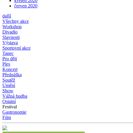
květen 2020
červen 2020
další
Všechny akce
Workshop
Divadlo
Slavnosti
Výstava
Sportovní akce
Tanec
Pro děti
Ples
Koncert
Přednáška
Soutěž
Umění
Show
Vážná hudba
Ostatní
Festival
Gastronomie
Film