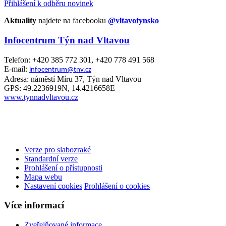
Přihlášení k odběru novinek
Aktuality
najdete na facebooku
@vltavotynsko
Infocentrum Týn nad Vltavou
Telefon: +420 385 772 301, +420 778 491 568
E-mail:
infocentrum@tnv.cz
Adresa: náměstí Míru 37, Týn nad Vltavou
GPS: 49.2236919N, 14.4216658E
www.tynnadvltavou.cz
Verze pro slabozraké
Standardní verze
Prohlášení o přístupnosti
Mapa webu
Nastavení cookies
Prohlášení o cookies
Více informací
Zveřejňované informace