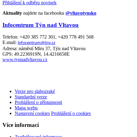
Přihlášení k odběru novinek
Aktuality
najdete na facebooku
@vltavotynsko
Infocentrum Týn nad Vltavou
Telefon: +420 385 772 301, +420 778 491 568
E-mail:
infocentrum@tnv.cz
Adresa: náměstí Míru 37, Týn nad Vltavou
GPS: 49.2236919N, 14.4216658E
www.tynnadvltavou.cz
Verze pro slabozraké
Standardní verze
Prohlášení o přístupnosti
Mapa webu
Nastavení cookies
Prohlášení o cookies
Více informací
Zveřejňované informace