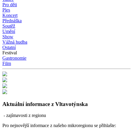
Pro děti
Ples
Koncert
Přednáška
Soutěž
Umění
Show
Vážná hudba
Ostatní
Festival
Gastronomie
Film
Aktuální informace z Vltavotýnska
- zajímavosti z regionu
Pro nejnovější informace z našeho mikroregionu se přihlašte: