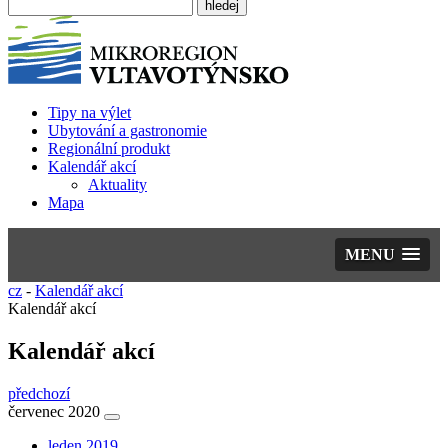
Tipy na výlet
Ubytování a gastronomie
Regionální produkt
Kalendář akcí
Aktuality
Mapa
MENU
cz
-
Kalendář akcí
Kalendář akcí
Kalendář akcí
předchozí
červenec 2020
leden 2019