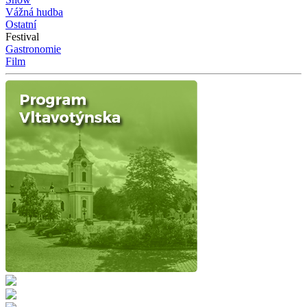
Vážná hudba
Ostatní
Festival
Gastronomie
Film