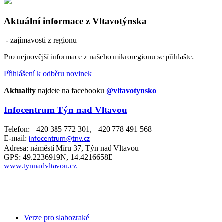
Aktuální informace z Vltavotýnska
- zajímavosti z regionu
Pro nejnovější informace z našeho mikroregionu se přihlašte:
Přihlášení k odběru novinek
Aktuality
najdete na facebooku
@vltavotynsko
Infocentrum Týn nad Vltavou
Telefon: +420 385 772 301, +420 778 491 568
E-mail:
infocentrum@tnv.cz
Adresa: náměstí Míru 37, Týn nad Vltavou
GPS: 49.2236919N, 14.4216658E
www.tynnadvltavou.cz
Verze pro slabozraké