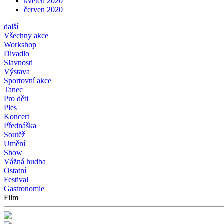
květen 2020
červen 2020
další
Všechny akce
Workshop
Divadlo
Slavnosti
Výstava
Sportovní akce
Tanec
Pro děti
Ples
Koncert
Přednáška
Soutěž
Umění
Show
Vážná hudba
Ostatní
Festival
Gastronomie
Film