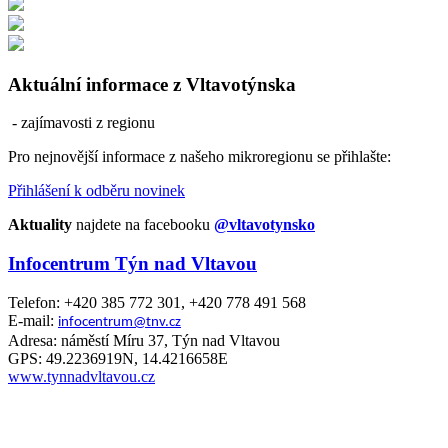
Aktuální informace z Vltavotýnska
- zajímavosti z regionu
Pro nejnovější informace z našeho mikroregionu se přihlašte:
Přihlášení k odběru novinek
Aktuality
najdete na facebooku
@vltavotynsko
Infocentrum Týn nad Vltavou
Telefon: +420 385 772 301, +420 778 491 568
E-mail:
infocentrum@tnv.cz
Adresa: náměstí Míru 37, Týn nad Vltavou
GPS: 49.2236919N, 14.4216658E
www.tynnadvltavou.cz