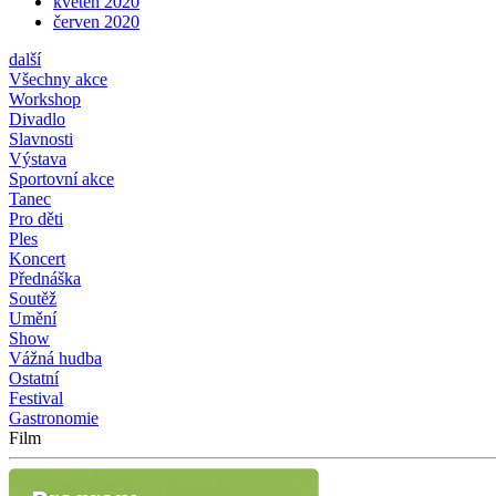
květen 2020
červen 2020
další
Všechny akce
Workshop
Divadlo
Slavnosti
Výstava
Sportovní akce
Tanec
Pro děti
Ples
Koncert
Přednáška
Soutěž
Umění
Show
Vážná hudba
Ostatní
Festival
Gastronomie
Film