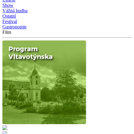
Show
Vážná hudba
Ostatní
Festival
Gastronomie
Film