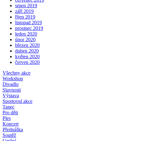
srpen 2019
září 2019
říjen 2019
listopad 2019
prosinec 2019
leden 2020
únor 2020
březen 2020
duben 2020
květen 2020
červen 2020
Všechny akce
Workshop
Divadlo
Slavnosti
Výstava
Sportovní akce
Tanec
Pro děti
Ples
Koncert
Přednáška
Soutěž
Umění