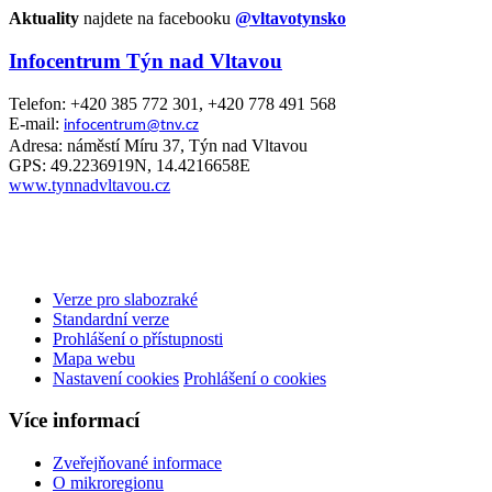
Aktuality
najdete na facebooku
@vltavotynsko
Infocentrum Týn nad Vltavou
Telefon: +420 385 772 301, +420 778 491 568
E-mail:
infocentrum@tnv.cz
Adresa: náměstí Míru 37, Týn nad Vltavou
GPS: 49.2236919N, 14.4216658E
www.tynnadvltavou.cz
Verze pro slabozraké
Standardní verze
Prohlášení o přístupnosti
Mapa webu
Nastavení cookies
Prohlášení o cookies
Více informací
Zveřejňované informace
O mikroregionu