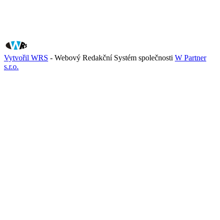
Vytvořil WRS
- Webový Redakční Systém společnosti
W Partner
s.r.o.