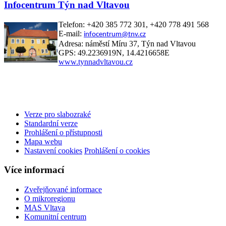
Infocentrum Týn nad Vltavou
Telefon: +420 385 772 301, +420 778 491 568
E-mail:
infocentrum@tnv.cz
Adresa: náměstí Míru 37, Týn nad Vltavou
GPS: 49.2236919N, 14.4216658E
www.tynnadvltavou.cz
Verze pro slabozraké
Standardní verze
Prohlášení o přístupnosti
Mapa webu
Nastavení cookies
Prohlášení o cookies
Více informací
Zveřejňované informace
O mikroregionu
MAS Vltava
Komunitní centrum