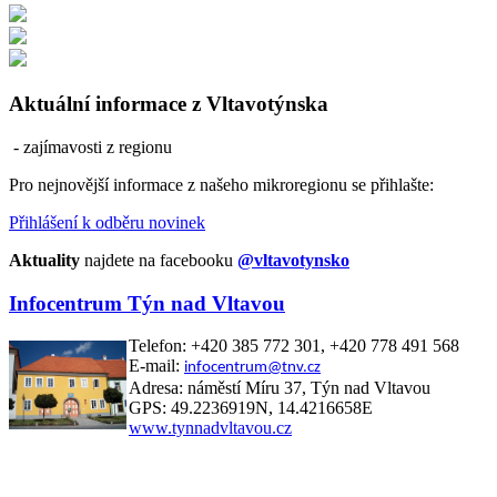
Aktuální informace z Vltavotýnska
- zajímavosti z regionu
Pro nejnovější informace z našeho mikroregionu se přihlašte:
Přihlášení k odběru novinek
Aktuality
najdete na facebooku
@vltavotynsko
Infocentrum Týn nad Vltavou
Telefon: +420 385 772 301, +420 778 491 568
E-mail:
infocentrum@tnv.cz
Adresa: náměstí Míru 37, Týn nad Vltavou
GPS: 49.2236919N, 14.4216658E
www.tynnadvltavou.cz