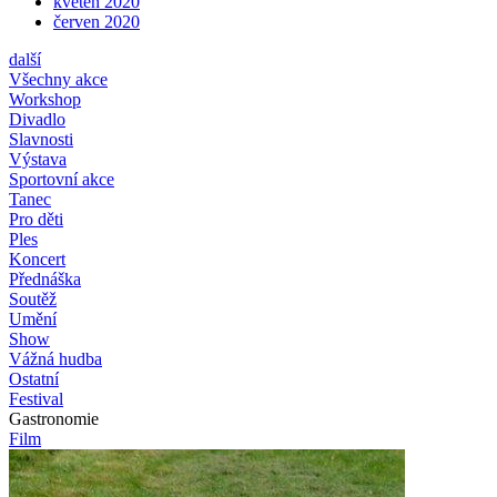
květen 2020
červen 2020
další
Všechny akce
Workshop
Divadlo
Slavnosti
Výstava
Sportovní akce
Tanec
Pro děti
Ples
Koncert
Přednáška
Soutěž
Umění
Show
Vážná hudba
Ostatní
Festival
Gastronomie
Film