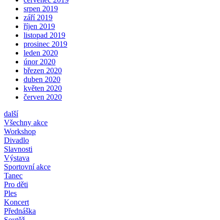
srpen 2019
září 2019
říjen 2019
listopad 2019
prosinec 2019
leden 2020
únor 2020
březen 2020
duben 2020
květen 2020
červen 2020
další
Všechny akce
Workshop
Divadlo
Slavnosti
Výstava
Sportovní akce
Tanec
Pro děti
Ples
Koncert
Přednáška
Soutěž