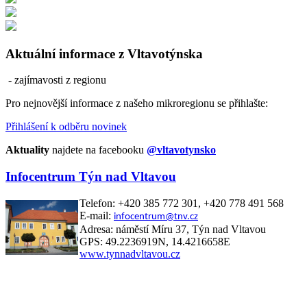
Aktuální informace z Vltavotýnska
- zajímavosti z regionu
Pro nejnovější informace z našeho mikroregionu se přihlašte:
Přihlášení k odběru novinek
Aktuality
najdete na facebooku
@vltavotynsko
Infocentrum Týn nad Vltavou
Telefon: +420 385 772 301, +420 778 491 568
E-mail:
infocentrum@tnv.cz
Adresa: náměstí Míru 37, Týn nad Vltavou
GPS: 49.2236919N, 14.4216658E
www.tynnadvltavou.cz