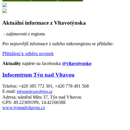
Aktuální informace z Vltavotýnska
- zajímavosti z regionu
Pro nejnovější informace z našeho mikroregionu se přihlašte:
Přihlášení k odběru novinek
Aktuality
najdete na facebooku
@vltavotynsko
Infocentrum Týn nad Vltavou
Telefon: +420 385 772 301, +420 778 491 568
E-mail:
infocentrum@tnv.cz
Adresa: náměstí Míru 37, Týn nad Vltavou
GPS: 49.2236919N, 14.4216658E
www.tynnadvltavou.cz