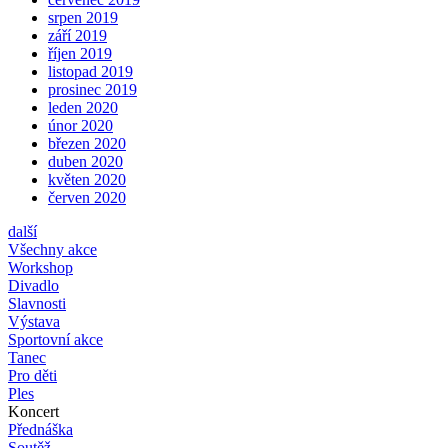
srpen 2019
září 2019
říjen 2019
listopad 2019
prosinec 2019
leden 2020
únor 2020
březen 2020
duben 2020
květen 2020
červen 2020
další
Všechny akce
Workshop
Divadlo
Slavnosti
Výstava
Sportovní akce
Tanec
Pro děti
Ples
Koncert
Přednáška
Soutěž