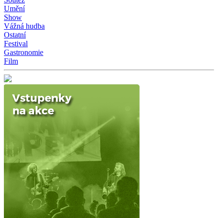
Umění
Show
Vážná hudba
Ostatní
Festival
Gastronomie
Film