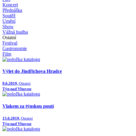
Koncert
Přednáška
Soutěž
Umění
Show
Vážná hudba
Ostatní
Festival
Gastronomie
Film
Výlet do Jindřichova Hradce
8.6.2019,
Ostatní
Týn nad Vltavou
Vlakem za týnskou poutí
15.6.2019,
Ostatní
Týn nad Vltavou