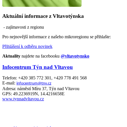
Aktuální informace z Vltavotýnska
- zajímavosti z regionu
Pro nejnovější informace z našeho mikroregionu se přihlašte:
Přihlášení k odběru novinek
Aktuality
najdete na facebooku
@vltavotynsko
Infocentrum Týn nad Vltavou
Telefon: +420 385 772 301, +420 778 491 568
E-mail:
infocentrum@tnv.cz
Adresa: náměstí Míru 37, Týn nad Vltavou
GPS: 49.2236919N, 14.4216658E
www.tynnadvltavou.cz