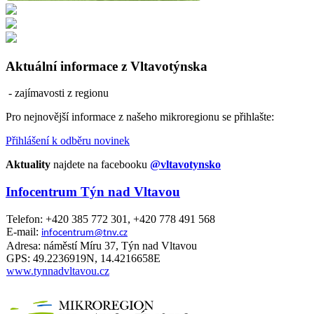
Aktuální informace z Vltavotýnska
- zajímavosti z regionu
Pro nejnovější informace z našeho mikroregionu se přihlašte:
Přihlášení k odběru novinek
Aktuality
najdete na facebooku
@vltavotynsko
Infocentrum Týn nad Vltavou
Telefon: +420 385 772 301, +420 778 491 568
E-mail:
infocentrum@tnv.cz
Adresa: náměstí Míru 37, Týn nad Vltavou
GPS: 49.2236919N, 14.4216658E
www.tynnadvltavou.cz