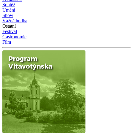
Soutěž
Umění
Show
Vážná hudba
Ostatní
Festival
Gastronomie
Film