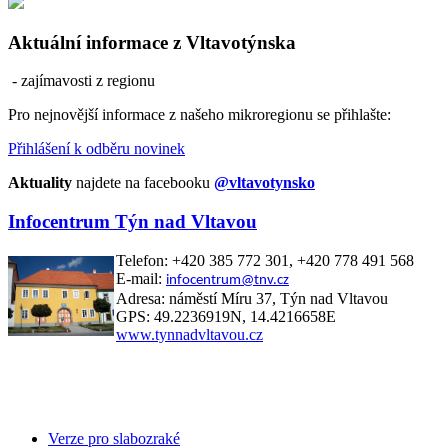
Aktuální informace z Vltavotýnska
- zajímavosti z regionu
Pro nejnovější informace z našeho mikroregionu se přihlašte:
Přihlášení k odběru novinek
Aktuality
najdete na facebooku
@vltavotynsko
Infocentrum Týn nad Vltavou
Telefon: +420 385 772 301, +420 778 491 568
E-mail:
infocentrum@tnv.cz
Adresa: náměstí Míru 37, Týn nad Vltavou
GPS: 49.2236919N, 14.4216658E
www.tynnadvltavou.cz
Verze pro slabozraké