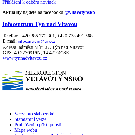
Přihlášení k odběru novinek
Aktuality
najdete na facebooku
@vltavotynsko
Infocentrum Týn nad Vltavou
Telefon: +420 385 772 301, +420 778 491 568
E-mail:
infocentrum@tnv.cz
Adresa: náměstí Míru 37, Týn nad Vltavou
GPS: 49.2236919N, 14.4216658E
www.tynnadvltavou.cz
Verze pro slabozraké
Standardní verze
Prohlášení o přístupnosti
Mapa webu