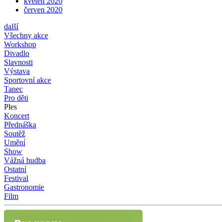
květen 2020
červen 2020
další
Všechny akce
Workshop
Divadlo
Slavnosti
Výstava
Sportovní akce
Tanec
Pro děti
Ples
Koncert
Přednáška
Soutěž
Umění
Show
Vážná hudba
Ostatní
Festival
Gastronomie
Film