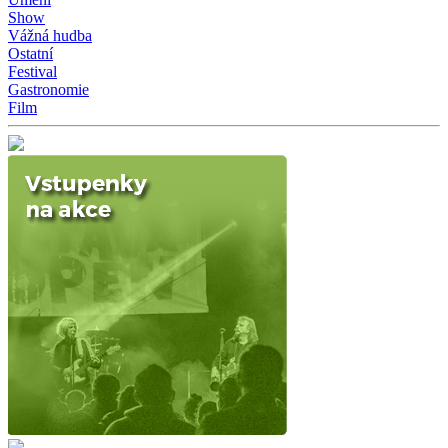
Show
Vážná hudba
Ostatní
Festival
Gastronomie
Film