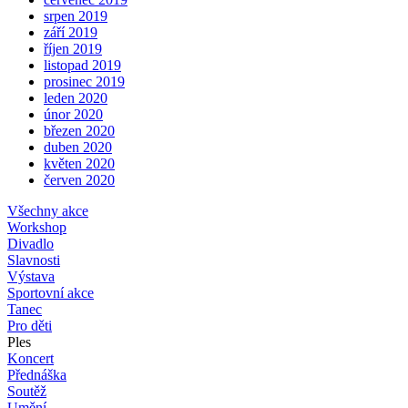
srpen 2019
září 2019
říjen 2019
listopad 2019
prosinec 2019
leden 2020
únor 2020
březen 2020
duben 2020
květen 2020
červen 2020
Všechny akce
Workshop
Divadlo
Slavnosti
Výstava
Sportovní akce
Tanec
Pro děti
Ples
Koncert
Přednáška
Soutěž
Umění