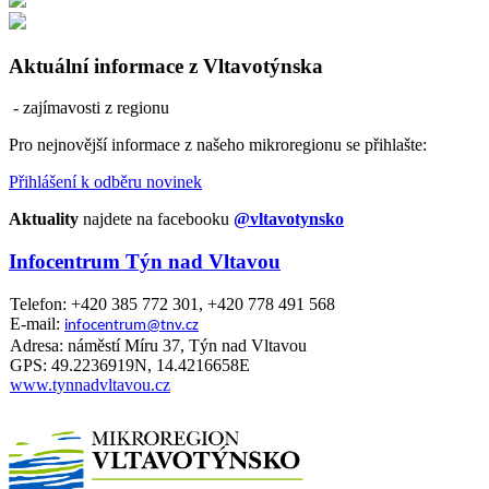
Aktuální informace z Vltavotýnska
- zajímavosti z regionu
Pro nejnovější informace z našeho mikroregionu se přihlašte:
Přihlášení k odběru novinek
Aktuality
najdete na facebooku
@vltavotynsko
Infocentrum Týn nad Vltavou
Telefon: +420 385 772 301, +420 778 491 568
E-mail:
infocentrum@tnv.cz
Adresa: náměstí Míru 37, Týn nad Vltavou
GPS: 49.2236919N, 14.4216658E
www.tynnadvltavou.cz