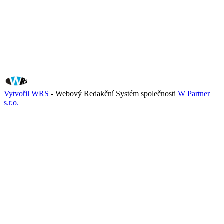
Vytvořil WRS
- Webový Redakční Systém společnosti
W Partner
s.r.o.