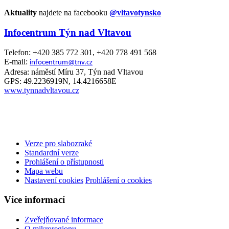
Aktuality
najdete na facebooku
@vltavotynsko
Infocentrum Týn nad Vltavou
Telefon: +420 385 772 301, +420 778 491 568
E-mail:
infocentrum@tnv.cz
Adresa: náměstí Míru 37, Týn nad Vltavou
GPS: 49.2236919N, 14.4216658E
www.tynnadvltavou.cz
Verze pro slabozraké
Standardní verze
Prohlášení o přístupnosti
Mapa webu
Nastavení cookies
Prohlášení o cookies
Více informací
Zveřejňované informace
O mikroregionu