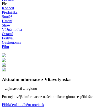
Ples
Koncert
Přednáška
Soutěž
Umění
Show
Vážná hudba
Ostatní
Festival
Gastronomie
Film
Aktuální informace z Vltavotýnska
- zajímavosti z regionu
Pro nejnovější informace z našeho mikroregionu se přihlašte:
Přihlášení k odběru novinek