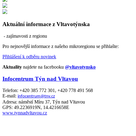
Aktuální informace z Vltavotýnska
- zajímavosti z regionu
Pro nejnovější informace z našeho mikroregionu se přihlašte:
Přihlášení k odběru novinek
Aktuality
najdete na facebooku
@vltavotynsko
Infocentrum Týn nad Vltavou
Telefon: +420 385 772 301, +420 778 491 568
E-mail:
infocentrum@tnv.cz
Adresa: náměstí Míru 37, Týn nad Vltavou
GPS: 49.2236919N, 14.4216658E
www.tynnadvltavou.cz