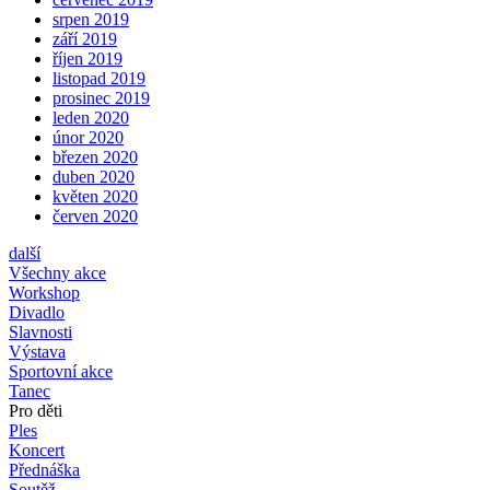
srpen 2019
září 2019
říjen 2019
listopad 2019
prosinec 2019
leden 2020
únor 2020
březen 2020
duben 2020
květen 2020
červen 2020
další
Všechny akce
Workshop
Divadlo
Slavnosti
Výstava
Sportovní akce
Tanec
Pro děti
Ples
Koncert
Přednáška
Soutěž