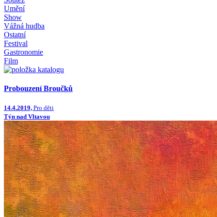
Umění
Show
Vážná hudba
Ostatní
Festival
Gastronomie
Film
Probouzení Broučků
14.4.2019,
Pro děti
Týn nad Vltavou