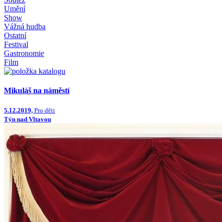
Umění
Show
Vážná hudba
Ostatní
Festival
Gastronomie
Film
Mikuláš na náměstí
5.12.2019,
Pro děti
Týn nad Vltavou