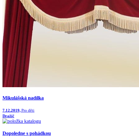
Mikulášská nadílka
7.12.2019,
Pro děti
Dražíč
Dopoledne s pohádkou