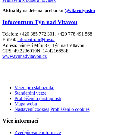
Přihlášení k odběru novinek
Aktuality
najdete na facebooku
@vltavotynsko
Infocentrum Týn nad Vltavou
Telefon: +420 385 772 301, +420 778 491 568
E-mail:
infocentrum@tnv.cz
Adresa: náměstí Míru 37, Týn nad Vltavou
GPS: 49.2236919N, 14.4216658E
www.tynnadvltavou.cz
Verze pro slabozraké
Standardní verze
Prohlášení o přístupnosti
Mapa webu
Nastavení cookies
Prohlášení o cookies
Více informací
Zveřejňované informace