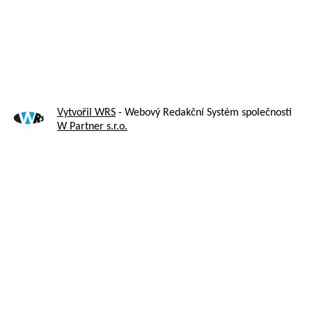
Vytvořil WRS
- Webový Redakční Systém společnosti
W Partner s.r.o.