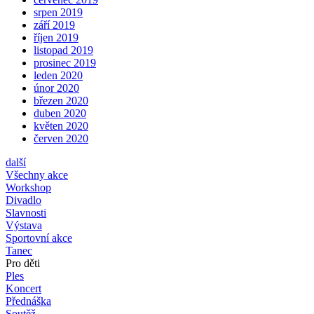
srpen 2019
září 2019
říjen 2019
listopad 2019
prosinec 2019
leden 2020
únor 2020
březen 2020
duben 2020
květen 2020
červen 2020
další
Všechny akce
Workshop
Divadlo
Slavnosti
Výstava
Sportovní akce
Tanec
Pro děti
Ples
Koncert
Přednáška
Soutěž