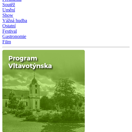
Soutěž
Umění
Show
Vážná hudba
Ostatní
Festival
Gastronomie
Film