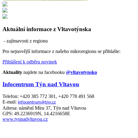
Aktuální informace z Vltavotýnska
- zajímavosti z regionu
Pro nejnovější informace z našeho mikroregionu se přihlašte:
Přihlášení k odběru novinek
Aktuality
najdete na facebooku
@vltavotynsko
Infocentrum Týn nad Vltavou
Telefon: +420 385 772 301, +420 778 491 568
E-mail:
infocentrum@tnv.cz
Adresa: náměstí Míru 37, Týn nad Vltavou
GPS: 49.2236919N, 14.4216658E
www.tynnadvltavou.cz