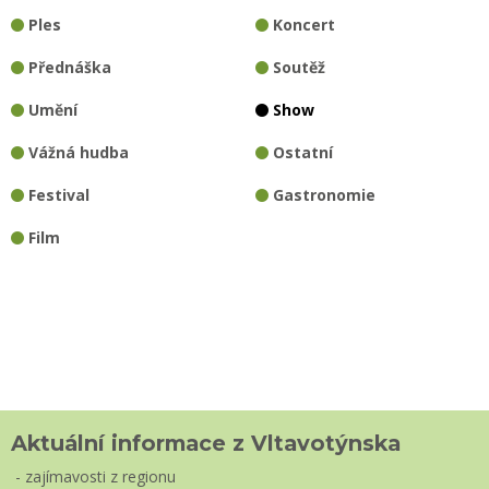
Ples
Koncert
Přednáška
Soutěž
Umění
Show
Vážná hudba
Ostatní
Festival
Gastronomie
Film
Aktuální informace z Vltavotýnska
- zajímavosti z regionu