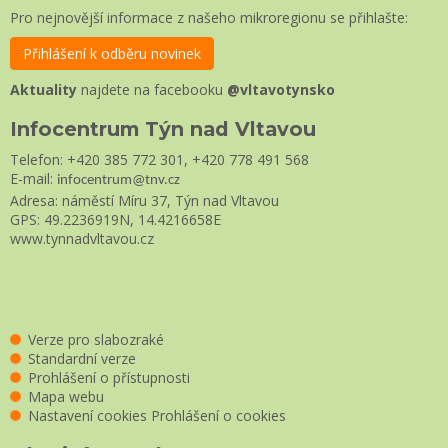
Pro nejnovější informace z našeho mikroregionu se přihlašte:
Přihlášení k odběru novinek
Aktuality
najdete na facebooku
@vltavotynsko
Infocentrum Týn nad Vltavou
Telefon: +420 385 772 301, +420 778 491 568
E-mail:
infocentrum@tnv.cz
Adresa: náměstí Míru 37, Týn nad Vltavou
GPS: 49.2236919N, 14.4216658E
www.tynnadvltavou.cz
Verze pro slabozraké
Standardní verze
Prohlášení o přístupnosti
Mapa webu
Nastavení cookies
Prohlášení o cookies