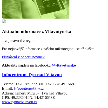
Aktuální informace z Vltavotýnska
- zajímavosti z regionu
Pro nejnovější informace z našeho mikroregionu se přihlašte:
Přihlášení k odběru novinek
Aktuality
najdete na facebooku
@vltavotynsko
Infocentrum Týn nad Vltavou
Telefon: +420 385 772 301, +420 778 491 568
E-mail:
infocentrum@tnv.cz
Adresa: náměstí Míru 37, Týn nad Vltavou
GPS: 49.2236919N, 14.4216658E
www.tynnadvltavou.cz