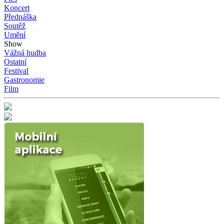
Koncert
Přednáška
Soutěž
Umění
Show
Vážná hudba
Ostatní
Festival
Gastronomie
Film