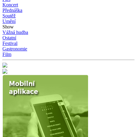
Koncert
Přednáška
Soutěž
Umění
Show
Vážná hudba
Ostatní
Festival
Gastronomie
Film