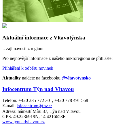
Aktuální informace z Vltavotýnska
- zajímavosti z regionu
Pro nejnovější informace z našeho mikroregionu se přihlašte:
Přihlášení k odběru novinek
Aktuality
najdete na facebooku
@vltavotynsko
Infocentrum Týn nad Vltavou
Telefon: +420 385 772 301, +420 778 491 568
E-mail:
infocentrum@tnv.cz
Adresa: náměstí Míru 37, Týn nad Vltavou
GPS: 49.2236919N, 14.4216658E
www.tynnadvltavou.cz