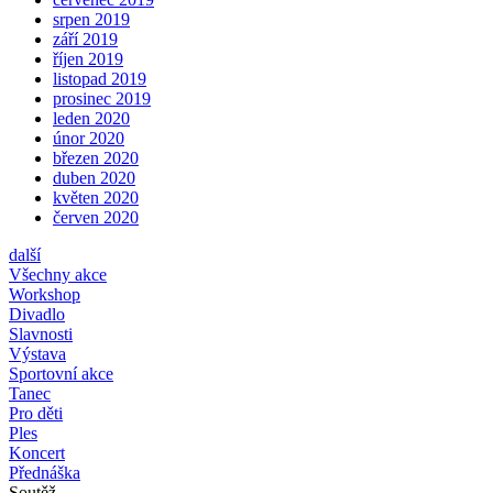
srpen 2019
září 2019
říjen 2019
listopad 2019
prosinec 2019
leden 2020
únor 2020
březen 2020
duben 2020
květen 2020
červen 2020
další
Všechny akce
Workshop
Divadlo
Slavnosti
Výstava
Sportovní akce
Tanec
Pro děti
Ples
Koncert
Přednáška
Soutěž