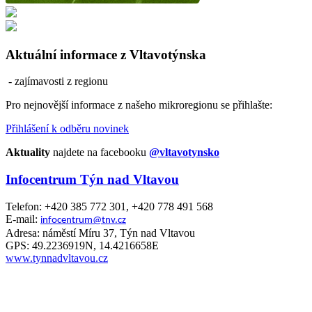
Aktuální informace z Vltavotýnska
- zajímavosti z regionu
Pro nejnovější informace z našeho mikroregionu se přihlašte:
Přihlášení k odběru novinek
Aktuality
najdete na facebooku
@vltavotynsko
Infocentrum Týn nad Vltavou
Telefon: +420 385 772 301, +420 778 491 568
E-mail:
infocentrum@tnv.cz
Adresa: náměstí Míru 37, Týn nad Vltavou
GPS: 49.2236919N, 14.4216658E
www.tynnadvltavou.cz