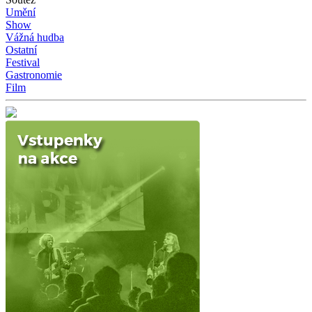
Umění
Show
Vážná hudba
Ostatní
Festival
Gastronomie
Film