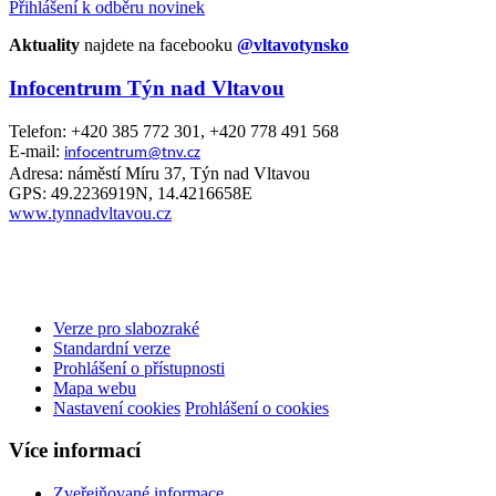
Přihlášení k odběru novinek
Aktuality
najdete na facebooku
@vltavotynsko
Infocentrum Týn nad Vltavou
Telefon: +420 385 772 301, +420 778 491 568
E-mail:
infocentrum@tnv.cz
Adresa: náměstí Míru 37, Týn nad Vltavou
GPS: 49.2236919N, 14.4216658E
www.tynnadvltavou.cz
Verze pro slabozraké
Standardní verze
Prohlášení o přístupnosti
Mapa webu
Nastavení cookies
Prohlášení o cookies
Více informací
Zveřejňované informace