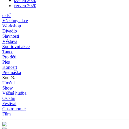
květen 2020
červen 2020
další
Všechny akce
Workshop
Divadlo
Slavnosti
Výstava
Sportovní akce
Tanec
Pro děti
Ples
Koncert
Přednáška
Soutěž
Umění
Show
Vážná hudba
Ostatní
Festival
Gastronomie
Film