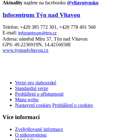
Aktuality
najdete na facebooku
@vltavotynsko
Infocentrum Týn nad Vltavou
Telefon: +420 385 772 301, +420 778 491 568
E-mail:
infocentrum@tnv.cz
Adresa: náměstí Míru 37, Týn nad Vltavou
GPS: 49.2236919N, 14.4216658E
www.tynnadvltavou.cz
Verze pro slabozraké
Standardní verze
Prohlášení o přístupnosti
Mapa webu
Nastavení cookies
Prohlášení o cookies
Více informací
Zveřejňované informace
O mikroregionu