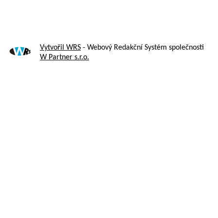
Vytvořil WRS
- Webový Redakční Systém společnosti
W Partner s.r.o.