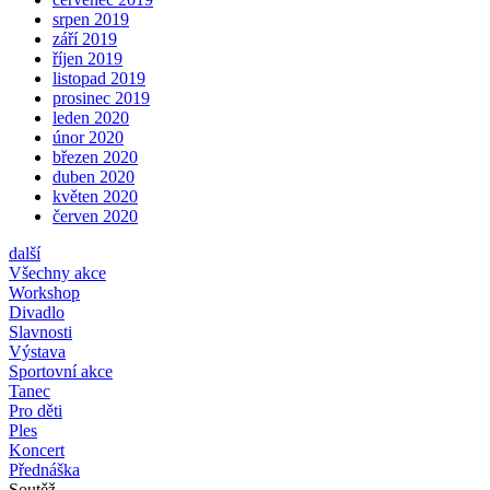
srpen 2019
září 2019
říjen 2019
listopad 2019
prosinec 2019
leden 2020
únor 2020
březen 2020
duben 2020
květen 2020
červen 2020
další
Všechny akce
Workshop
Divadlo
Slavnosti
Výstava
Sportovní akce
Tanec
Pro děti
Ples
Koncert
Přednáška
Soutěž