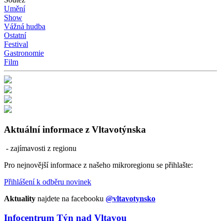
Umění
Show
Vážná hudba
Ostatní
Festival
Gastronomie
Film
Aktuální informace z Vltavotýnska
- zajímavosti z regionu
Pro nejnovější informace z našeho mikroregionu se přihlašte:
Přihlášení k odběru novinek
Aktuality
najdete na facebooku
@vltavotynsko
Infocentrum Týn nad Vltavou