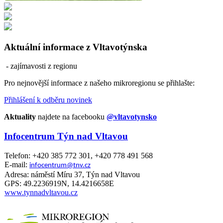
Aktuální informace z Vltavotýnska
- zajímavosti z regionu
Pro nejnovější informace z našeho mikroregionu se přihlašte:
Přihlášení k odběru novinek
Aktuality
najdete na facebooku
@vltavotynsko
Infocentrum Týn nad Vltavou
Telefon: +420 385 772 301, +420 778 491 568
E-mail:
infocentrum@tnv.cz
Adresa: náměstí Míru 37, Týn nad Vltavou
GPS: 49.2236919N, 14.4216658E
www.tynnadvltavou.cz