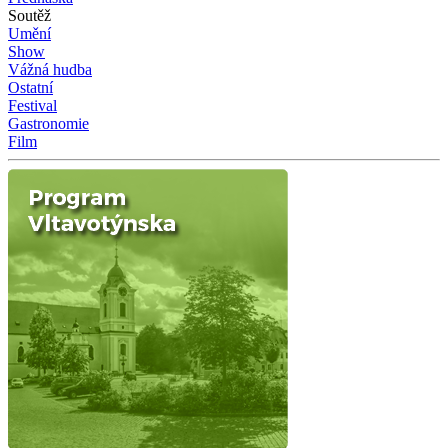
Soutěž
Umění
Show
Vážná hudba
Ostatní
Festival
Gastronomie
Film