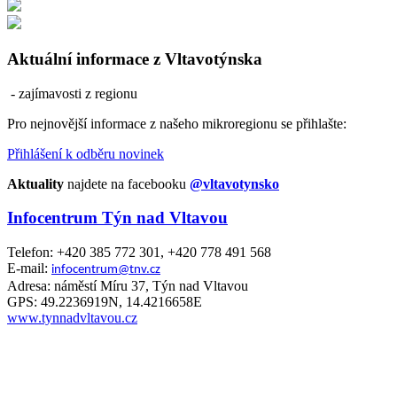
Aktuální informace z Vltavotýnska
- zajímavosti z regionu
Pro nejnovější informace z našeho mikroregionu se přihlašte:
Přihlášení k odběru novinek
Aktuality
najdete na facebooku
@vltavotynsko
Infocentrum Týn nad Vltavou
Telefon: +420 385 772 301, +420 778 491 568
E-mail:
infocentrum@tnv.cz
Adresa: náměstí Míru 37, Týn nad Vltavou
GPS: 49.2236919N, 14.4216658E
www.tynnadvltavou.cz