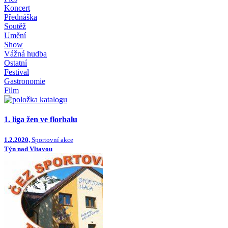
Koncert
Přednáška
Soutěž
Umění
Show
Vážná hudba
Ostatní
Festival
Gastronomie
Film
1. liga žen ve florbalu
1.2.2020,
Sportovní akce
Týn nad Vltavou