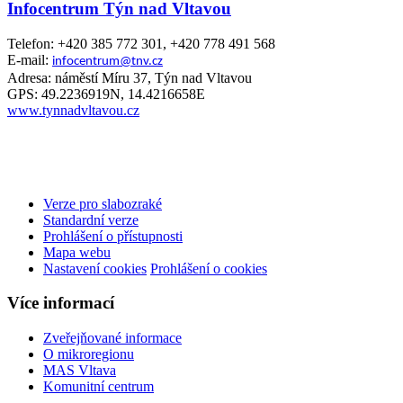
Infocentrum Týn nad Vltavou
Telefon: +420 385 772 301, +420 778 491 568
E-mail:
infocentrum@tnv.cz
Adresa: náměstí Míru 37, Týn nad Vltavou
GPS: 49.2236919N, 14.4216658E
www.tynnadvltavou.cz
Verze pro slabozraké
Standardní verze
Prohlášení o přístupnosti
Mapa webu
Nastavení cookies
Prohlášení o cookies
Více informací
Zveřejňované informace
O mikroregionu
MAS Vltava
Komunitní centrum