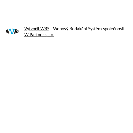
Vytvořil WRS
- Webový Redakční Systém společnosti
W Partner s.r.o.