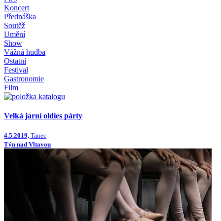
Koncert
Přednáška
Soutěž
Umění
Show
Vážná hudba
Ostatní
Festival
Gastronomie
Film
Velká jarní oldies párty
4.5.2019,
Tanec
Týn nad Vltavou