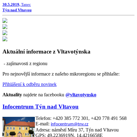
30.5.2019,
Tanec
Týn nad Vltavou
Aktuální informace z Vltavotýnska
- zajímavosti z regionu
Pro nejnovější informace z našeho mikroregionu se přihlašte:
Přihlášení k odběru novinek
Aktuality
najdete na facebooku
@vltavotynsko
Infocentrum Týn nad Vltavou
Telefon: +420 385 772 301, +420 778 491 568
E-mail:
infocentrum@tnv.cz
Adresa: náměstí Míru 37, Týn nad Vltavou
GPS: 49.2236919N, 14.4216658E