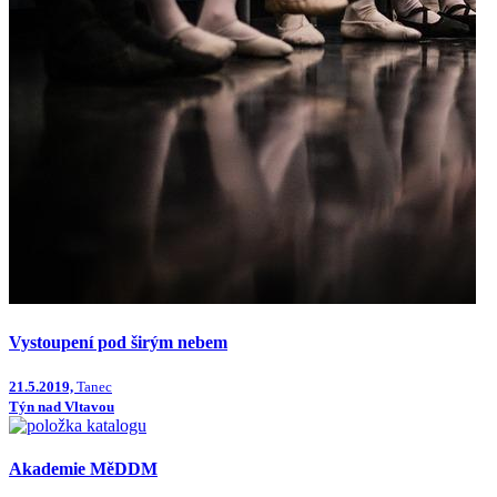
Vystoupení pod širým nebem
21.5.2019,
Tanec
Týn nad Vltavou
Akademie MěDDM