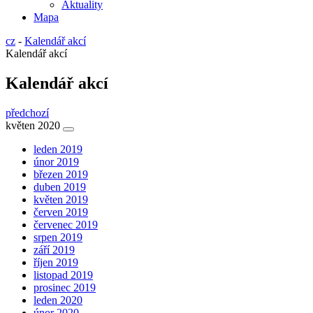
Aktuality
Mapa
cz
-
Kalendář akcí
Kalendář akcí
Kalendář akcí
předchozí
květen 2020
leden 2019
únor 2019
březen 2019
duben 2019
květen 2019
červen 2019
červenec 2019
srpen 2019
září 2019
říjen 2019
listopad 2019
prosinec 2019
leden 2020
únor 2020