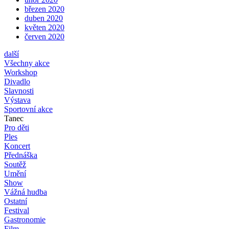
březen 2020
duben 2020
květen 2020
červen 2020
další
Všechny akce
Workshop
Divadlo
Slavnosti
Výstava
Sportovní akce
Tanec
Pro děti
Ples
Koncert
Přednáška
Soutěž
Umění
Show
Vážná hudba
Ostatní
Festival
Gastronomie
Film