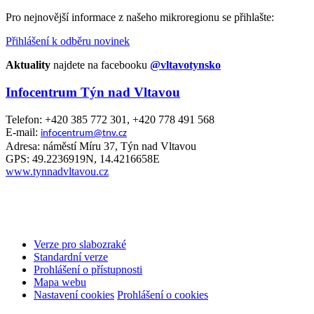
Pro nejnovější informace z našeho mikroregionu se přihlašte:
Přihlášení k odběru novinek
Aktuality
najdete na facebooku
@vltavotynsko
Infocentrum Týn nad Vltavou
Telefon: +420 385 772 301, +420 778 491 568
E-mail:
infocentrum@tnv.cz
Adresa: náměstí Míru 37, Týn nad Vltavou
GPS: 49.2236919N, 14.4216658E
www.tynnadvltavou.cz
Verze pro slabozraké
Standardní verze
Prohlášení o přístupnosti
Mapa webu
Nastavení cookies
Prohlášení o cookies