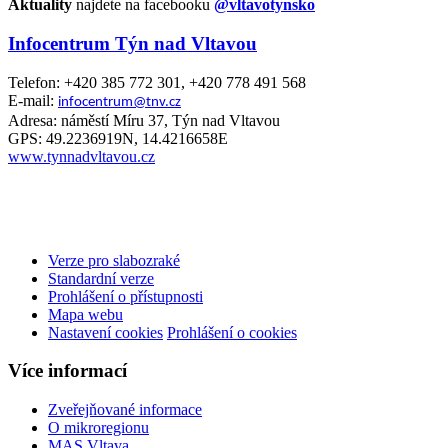
Aktuality
najdete na facebooku
@vltavotynsko
Infocentrum Týn nad Vltavou
Telefon: +420 385 772 301, +420 778 491 568
E-mail:
infocentrum@tnv.cz
Adresa: náměstí Míru 37, Týn nad Vltavou
GPS: 49.2236919N, 14.4216658E
www.tynnadvltavou.cz
Verze pro slabozraké
Standardní verze
Prohlášení o přístupnosti
Mapa webu
Nastavení cookies
Prohlášení o cookies
Více informací
Zveřejňované informace
O mikroregionu
MAS Vltava