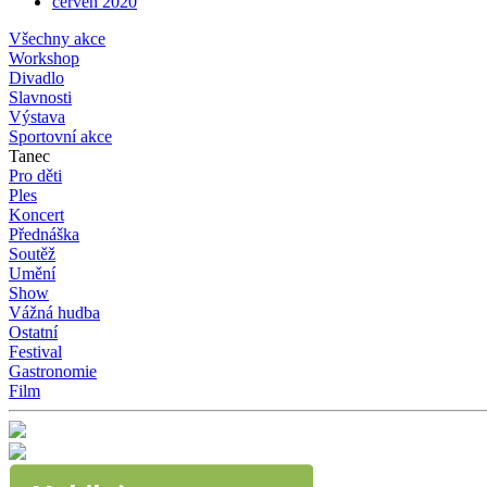
červen 2020
Všechny akce
Workshop
Divadlo
Slavnosti
Výstava
Sportovní akce
Tanec
Pro děti
Ples
Koncert
Přednáška
Soutěž
Umění
Show
Vážná hudba
Ostatní
Festival
Gastronomie
Film