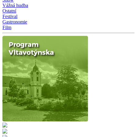
Vážná hudba
Ostatní
Festival
Gastronomie
Film