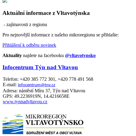
Aktuální informace z Vltavotýnska
- zajímavosti z regionu
Pro nejnovější informace z našeho mikroregionu se přihlašte:
Přihlášení k odběru novinek
Aktuality
najdete na facebooku
@vltavotynsko
Infocentrum Týn nad Vltavou
Telefon: +420 385 772 301, +420 778 491 568
E-mail:
infocentrum@tnv.cz
Adresa: náměstí Míru 37, Týn nad Vltavou
GPS: 49.2236919N, 14.4216658E
www.tynnadvltavou.cz