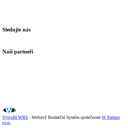
Sledujte nás
Naši partneři
Vytvořil WRS
- Webový Redakční Systém společnosti
W Partner
s.r.o.