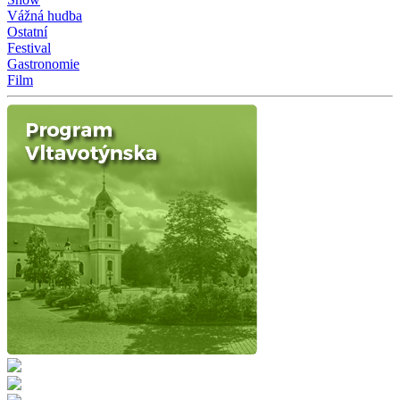
Vážná hudba
Ostatní
Festival
Gastronomie
Film