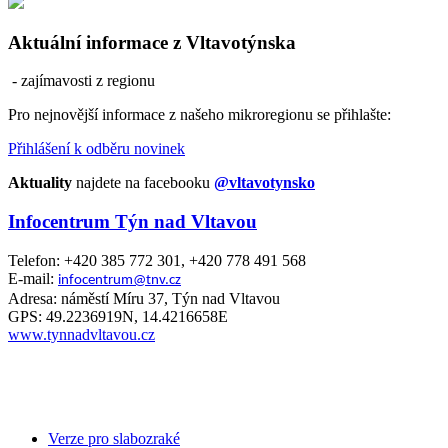
Aktuální informace z Vltavotýnska
- zajímavosti z regionu
Pro nejnovější informace z našeho mikroregionu se přihlašte:
Přihlášení k odběru novinek
Aktuality
najdete na facebooku
@vltavotynsko
Infocentrum Týn nad Vltavou
Telefon: +420 385 772 301, +420 778 491 568
E-mail:
infocentrum@tnv.cz
Adresa: náměstí Míru 37, Týn nad Vltavou
GPS: 49.2236919N, 14.4216658E
www.tynnadvltavou.cz
Verze pro slabozraké