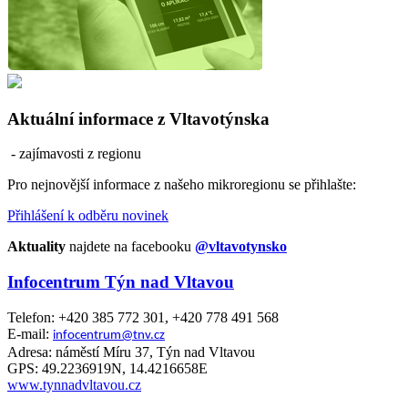
Aktuální informace z Vltavotýnska
- zajímavosti z regionu
Pro nejnovější informace z našeho mikroregionu se přihlašte:
Přihlášení k odběru novinek
Aktuality
najdete na facebooku
@vltavotynsko
Infocentrum Týn nad Vltavou
Telefon: +420 385 772 301, +420 778 491 568
E-mail:
infocentrum@tnv.cz
Adresa: náměstí Míru 37, Týn nad Vltavou
GPS: 49.2236919N, 14.4216658E
www.tynnadvltavou.cz