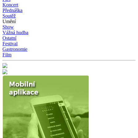
Koncert
Přednáška
Soutěž
Umění
Show
Vážná hudba
Ostatní
Festival
Gastronomie
Film