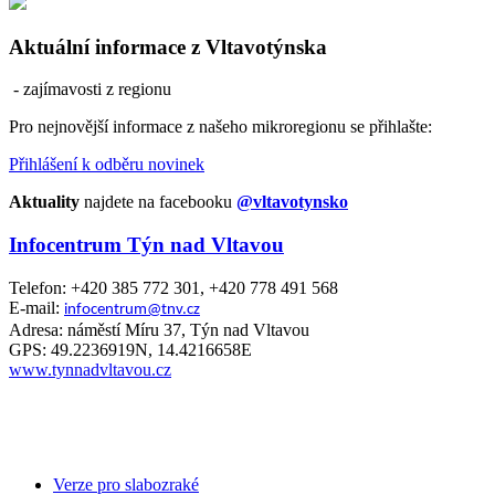
Aktuální informace z Vltavotýnska
- zajímavosti z regionu
Pro nejnovější informace z našeho mikroregionu se přihlašte:
Přihlášení k odběru novinek
Aktuality
najdete na facebooku
@vltavotynsko
Infocentrum Týn nad Vltavou
Telefon: +420 385 772 301, +420 778 491 568
E-mail:
infocentrum@tnv.cz
Adresa: náměstí Míru 37, Týn nad Vltavou
GPS: 49.2236919N, 14.4216658E
www.tynnadvltavou.cz
Verze pro slabozraké