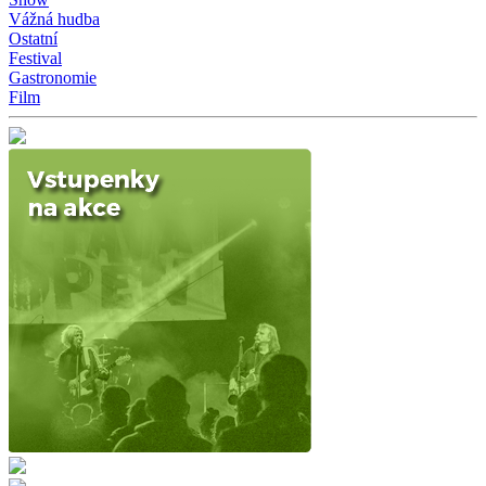
Vážná hudba
Ostatní
Festival
Gastronomie
Film