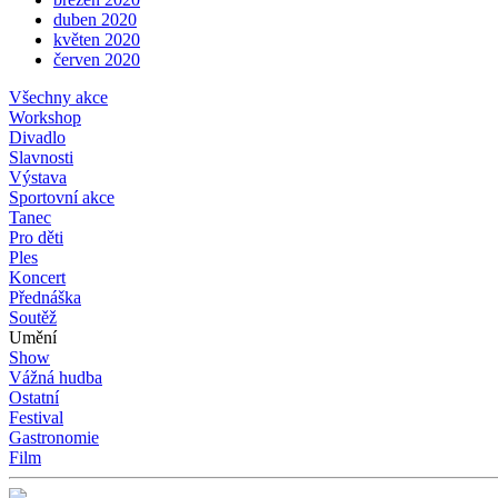
duben 2020
květen 2020
červen 2020
Všechny akce
Workshop
Divadlo
Slavnosti
Výstava
Sportovní akce
Tanec
Pro děti
Ples
Koncert
Přednáška
Soutěž
Umění
Show
Vážná hudba
Ostatní
Festival
Gastronomie
Film