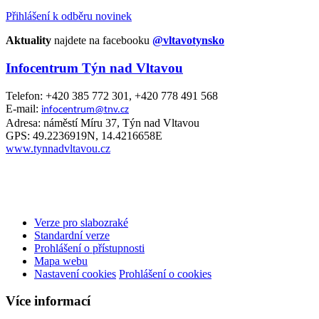
Přihlášení k odběru novinek
Aktuality
najdete na facebooku
@vltavotynsko
Infocentrum Týn nad Vltavou
Telefon: +420 385 772 301, +420 778 491 568
E-mail:
infocentrum@tnv.cz
Adresa: náměstí Míru 37, Týn nad Vltavou
GPS: 49.2236919N, 14.4216658E
www.tynnadvltavou.cz
Verze pro slabozraké
Standardní verze
Prohlášení o přístupnosti
Mapa webu
Nastavení cookies
Prohlášení o cookies
Více informací