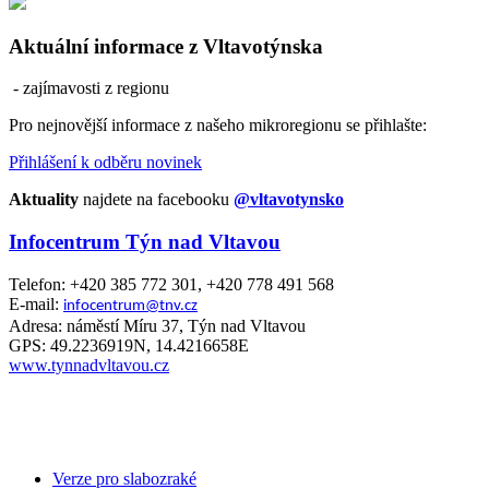
Aktuální informace z Vltavotýnska
- zajímavosti z regionu
Pro nejnovější informace z našeho mikroregionu se přihlašte:
Přihlášení k odběru novinek
Aktuality
najdete na facebooku
@vltavotynsko
Infocentrum Týn nad Vltavou
Telefon: +420 385 772 301, +420 778 491 568
E-mail:
infocentrum@tnv.cz
Adresa: náměstí Míru 37, Týn nad Vltavou
GPS: 49.2236919N, 14.4216658E
www.tynnadvltavou.cz
Verze pro slabozraké