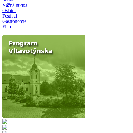
Vážná hudba
Ostatní
Festival
Gastronomie
Film