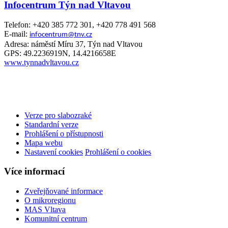
Infocentrum Týn nad Vltavou
Telefon: +420 385 772 301, +420 778 491 568
E-mail:
infocentrum@tnv.cz
Adresa: náměstí Míru 37, Týn nad Vltavou
GPS: 49.2236919N, 14.4216658E
www.tynnadvltavou.cz
Verze pro slabozraké
Standardní verze
Prohlášení o přístupnosti
Mapa webu
Nastavení cookies
Prohlášení o cookies
Více informací
Zveřejňované informace
O mikroregionu
MAS Vltava
Komunitní centrum