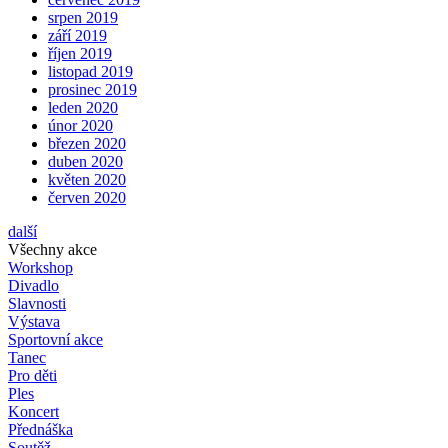
srpen 2019
září 2019
říjen 2019
listopad 2019
prosinec 2019
leden 2020
únor 2020
březen 2020
duben 2020
květen 2020
červen 2020
další
Všechny akce
Workshop
Divadlo
Slavnosti
Výstava
Sportovní akce
Tanec
Pro děti
Ples
Koncert
Přednáška
Soutěž