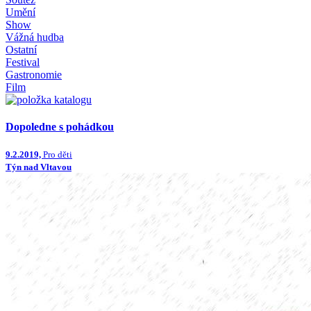
Umění
Show
Vážná hudba
Ostatní
Festival
Gastronomie
Film
Dopoledne s pohádkou
9.2.2019,
Pro děti
Týn nad Vltavou