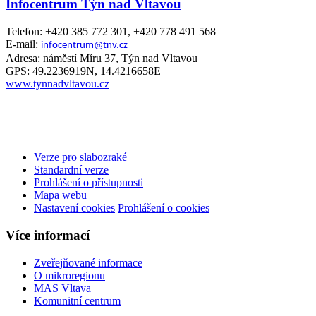
Infocentrum Týn nad Vltavou
Telefon: +420 385 772 301, +420 778 491 568
E-mail:
infocentrum@tnv.cz
Adresa: náměstí Míru 37, Týn nad Vltavou
GPS: 49.2236919N, 14.4216658E
www.tynnadvltavou.cz
Verze pro slabozraké
Standardní verze
Prohlášení o přístupnosti
Mapa webu
Nastavení cookies
Prohlášení o cookies
Více informací
Zveřejňované informace
O mikroregionu
MAS Vltava
Komunitní centrum