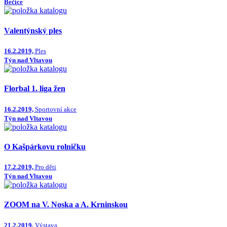
Bečice
Valentýnský ples
16.2.2019,
Ples
Týn nad Vltavou
Florbal 1. liga žen
16.2.2019,
Sportovní akce
Týn nad Vltavou
O Kašpárkovu rolničku
17.2.2019,
Pro děti
Týn nad Vltavou
ZOOM na V. Noska a A. Krninskou
21.2.2019,
Výstava