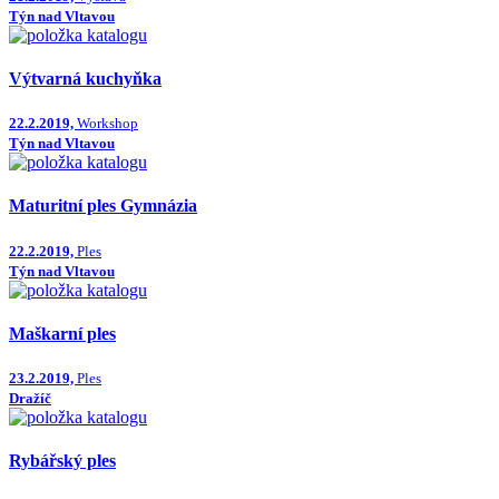
Týn nad Vltavou
Výtvarná kuchyňka
22.2.2019,
Workshop
Týn nad Vltavou
Maturitní ples Gymnázia
22.2.2019,
Ples
Týn nad Vltavou
Maškarní ples
23.2.2019,
Ples
Dražíč
Rybářský ples