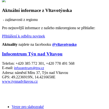
Aktuální informace z Vltavotýnska
- zajímavosti z regionu
Pro nejnovější informace z našeho mikroregionu se přihlašte:
Přihlášení k odběru novinek
Aktuality
najdete na facebooku
@vltavotynsko
Infocentrum Týn nad Vltavou
Telefon: +420 385 772 301, +420 778 491 568
E-mail:
infocentrum@tnv.cz
Adresa: náměstí Míru 37, Týn nad Vltavou
GPS: 49.2236919N, 14.4216658E
www.tynnadvltavou.cz
Verze pro slabozraké