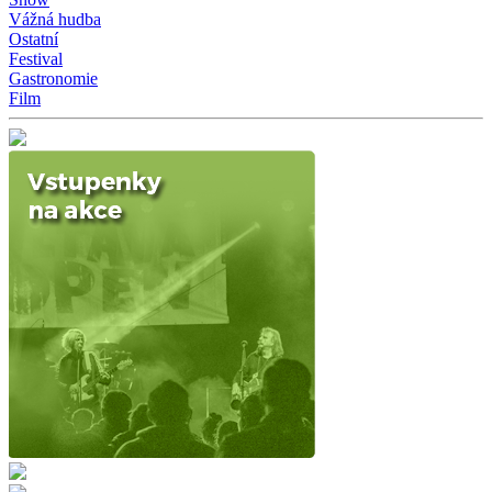
Vážná hudba
Ostatní
Festival
Gastronomie
Film