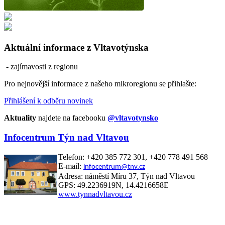
Aktuální informace z Vltavotýnska
- zajímavosti z regionu
Pro nejnovější informace z našeho mikroregionu se přihlašte:
Přihlášení k odběru novinek
Aktuality
najdete na facebooku
@vltavotynsko
Infocentrum Týn nad Vltavou
Telefon: +420 385 772 301, +420 778 491 568
E-mail:
infocentrum@tnv.cz
Adresa: náměstí Míru 37, Týn nad Vltavou
GPS: 49.2236919N, 14.4216658E
www.tynnadvltavou.cz