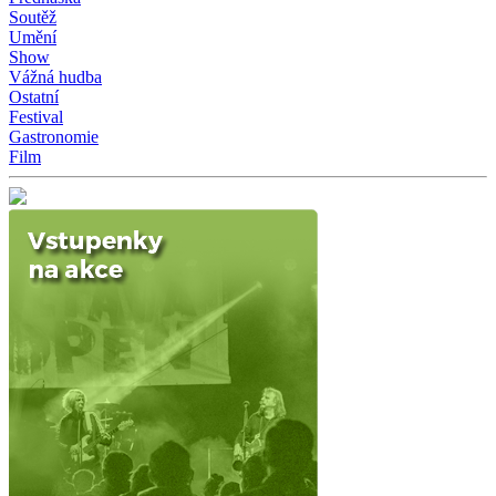
Soutěž
Umění
Show
Vážná hudba
Ostatní
Festival
Gastronomie
Film