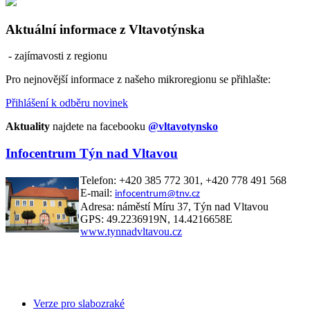
Aktuální informace z Vltavotýnska
- zajímavosti z regionu
Pro nejnovější informace z našeho mikroregionu se přihlašte:
Přihlášení k odběru novinek
Aktuality
najdete na facebooku
@vltavotynsko
Infocentrum Týn nad Vltavou
Telefon: +420 385 772 301, +420 778 491 568
E-mail:
infocentrum@tnv.cz
Adresa: náměstí Míru 37, Týn nad Vltavou
GPS: 49.2236919N, 14.4216658E
www.tynnadvltavou.cz
Verze pro slabozraké