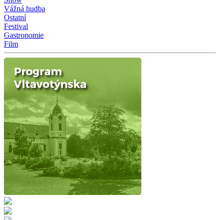
Vážná hudba
Ostatní
Festival
Gastronomie
Film