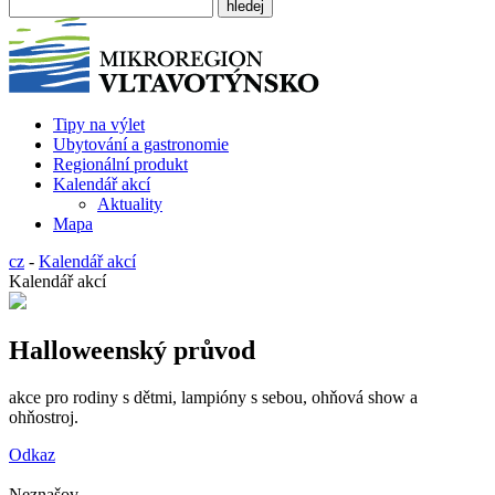
Tipy na výlet
Ubytování a gastronomie
Regionální produkt
Kalendář akcí
Aktuality
Mapa
cz
-
Kalendář akcí
Kalendář akcí
Halloweenský průvod
akce pro rodiny s dětmi, lampióny s sebou, ohňová show a
ohňostroj.
Odkaz
Neznašov