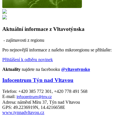
Aktuální informace z Vltavotýnska
- zajímavosti z regionu
Pro nejnovější informace z našeho mikroregionu se přihlašte:
Přihlášení k odběru novinek
Aktuality
najdete na facebooku
@vltavotynsko
Infocentrum Týn nad Vltavou
Telefon: +420 385 772 301, +420 778 491 568
E-mail:
infocentrum@tnv.cz
Adresa: náměstí Míru 37, Týn nad Vltavou
GPS: 49.2236919N, 14.4216658E
www.tynnadvltavou.cz