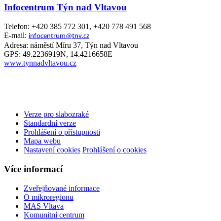
Infocentrum Týn nad Vltavou
Telefon: +420 385 772 301, +420 778 491 568
E-mail:
infocentrum@tnv.cz
Adresa: náměstí Míru 37, Týn nad Vltavou
GPS: 49.2236919N, 14.4216658E
www.tynnadvltavou.cz
Verze pro slabozraké
Standardní verze
Prohlášení o přístupnosti
Mapa webu
Nastavení cookies
Prohlášení o cookies
Více informací
Zveřejňované informace
O mikroregionu
MAS Vltava
Komunitní centrum