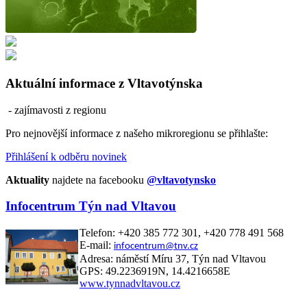
Aktuální informace z Vltavotýnska
- zajímavosti z regionu
Pro nejnovější informace z našeho mikroregionu se přihlašte:
Přihlášení k odběru novinek
Aktuality
najdete na facebooku
@vltavotynsko
Infocentrum Týn nad Vltavou
Telefon: +420 385 772 301, +420 778 491 568
E-mail:
infocentrum@tnv.cz
Adresa: náměstí Míru 37, Týn nad Vltavou
GPS: 49.2236919N, 14.4216658E
www.tynnadvltavou.cz